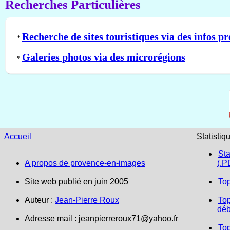
Recherches Particulières
Recherche de sites touristiques via des infos pr
*
Galeries photos via des microrégions
*
Accueil
Statistiq
Sta
A propos de provence-en-images
(.P
Site web publié en juin 2005
To
Auteur :
Jean-Pierre Roux
Top
déb
Adresse mail :
jeanpierreroux71@yahoo.fr
To