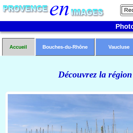
Phot
Accueil
Bouches-du-Rhône
Vaucluse
Découvrez la région