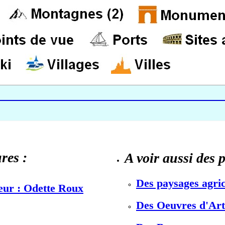
res :
A voir aussi des 
Des paysages agric
teur : Odette Roux
Des Oeuvres d'Art 