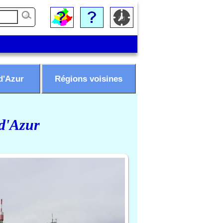
d'Azur
Régions voisines
 d'Azur