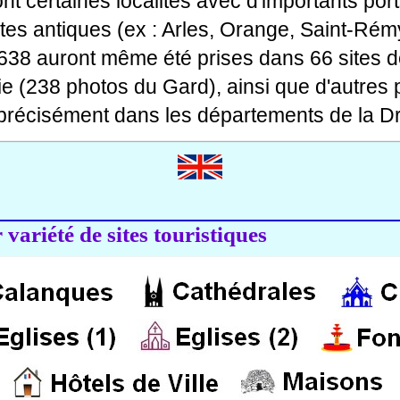
 dont certaines localités avec d'importants po
ites antiques (ex : Arles, Orange, Saint-Rémy
 638 auront même été prises dans 66 sites d
ie (238 photos du Gard), ainsi que d'autres
précisément dans les départements de la Dr
variété de sites touristiques