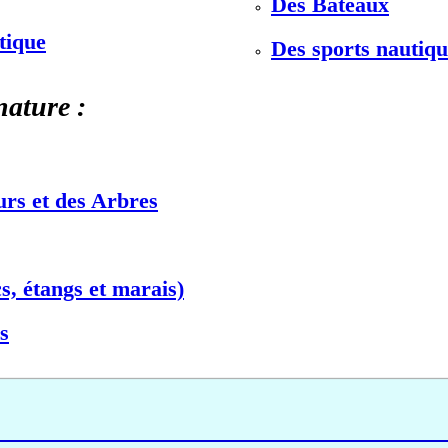
Des Bateaux
stique
Des sports nautiqu
nature :
urs et des Arbres
s, étangs et marais)
s