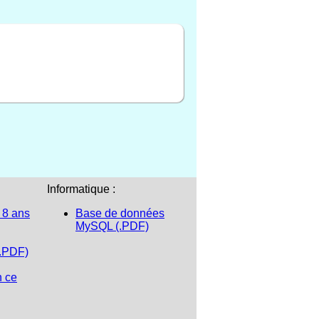
Informatique :
 8 ans
Base de données
MySQL (.PDF)
(.PDF)
n ce