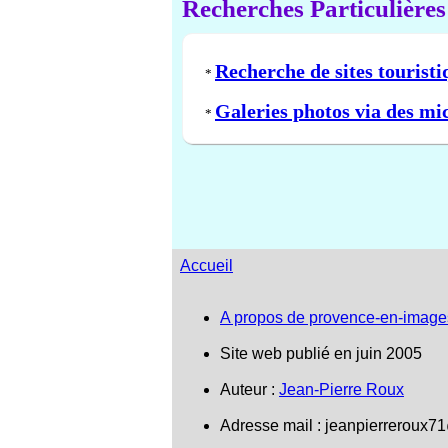
Recherches Particulières
Recherche de sites touristi
*
Galeries photos via des mi
*
Accueil
A propos de provence-en-image
Site web publié en juin 2005
Auteur :
Jean-Pierre Roux
Adresse mail :
jeanpierreroux7