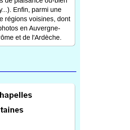
rts de plaisance ou-bien
...). Enfin, parmi une
e régions voisines, dont
 photos en Auvergne-
ôme et de l'Ardèche.