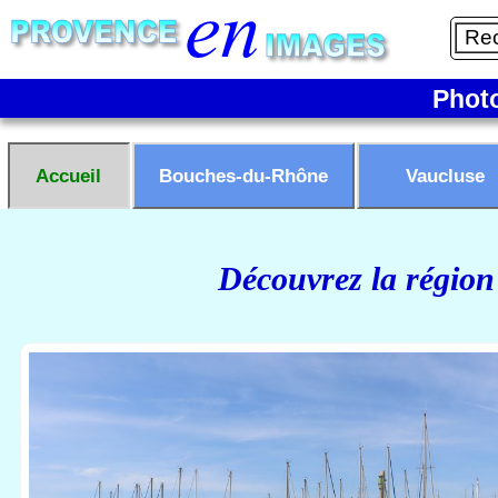
Phot
Accueil
Bouches-du-Rhône
Vaucluse
Découvrez la région