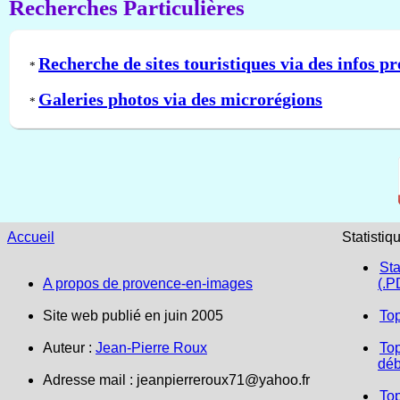
Recherches Particulières
Recherche de sites touristiques via des infos pr
*
Galeries photos via des microrégions
*
Accueil
Statistiq
Sta
A propos de provence-en-images
(.P
Site web publié en juin 2005
To
Auteur :
Jean-Pierre Roux
Top
déb
Adresse mail :
jeanpierreroux71@yahoo.fr
To