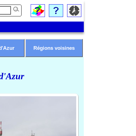
d'Azur
Régions voisines
 d'Azur