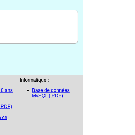
Informatique :
 8 ans
Base de données
MySQL (.PDF)
(.PDF)
n ce