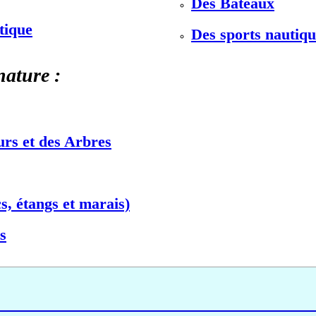
Des Bateaux
stique
Des sports nautiqu
nature :
urs et des Arbres
s, étangs et marais)
s