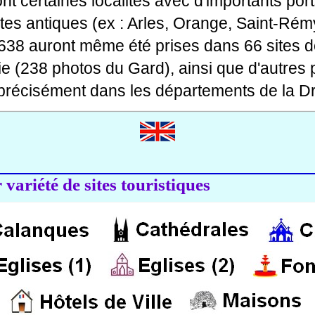
 dont certaines localités avec d'importants po
ites antiques (ex : Arles, Orange, Saint-Rémy
 638 auront même été prises dans 66 sites d
ie (238 photos du Gard), ainsi que d'autres
précisément dans les départements de la Dr
variété de sites touristiques