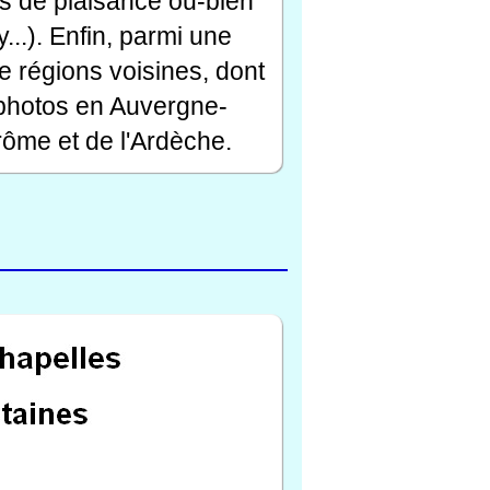
rts de plaisance ou-bien
...). Enfin, parmi une
e régions voisines, dont
 photos en Auvergne-
ôme et de l'Ardèche.