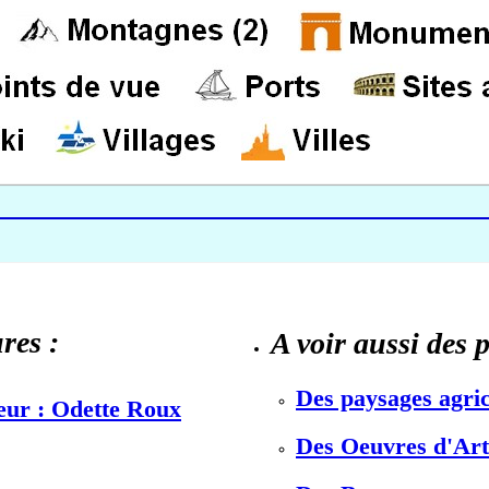
res :
A voir aussi des 
Des paysages agric
teur : Odette Roux
Des Oeuvres d'Art 