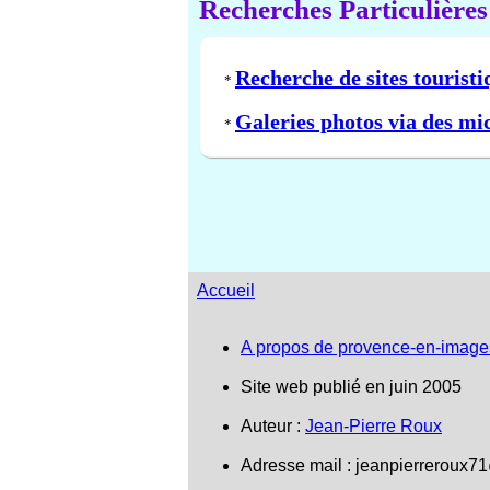
Recherches Particulières
Recherche de sites touristi
*
Galeries photos via des mi
*
Accueil
A propos de provence-en-image
Site web publié en juin 2005
Auteur :
Jean-Pierre Roux
Adresse mail :
jeanpierreroux7