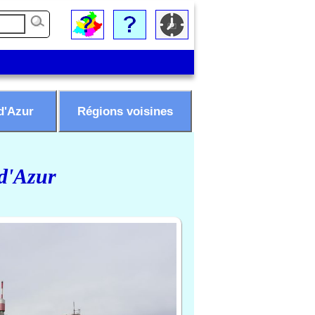
d'Azur
Régions voisines
 d'Azur