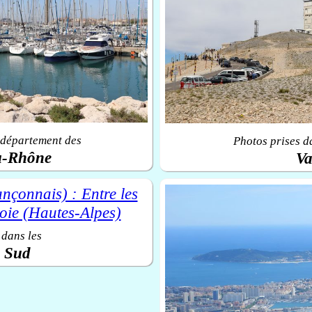
 département des
Photos prises d
u-Rhône
Va
 dans les
u Sud