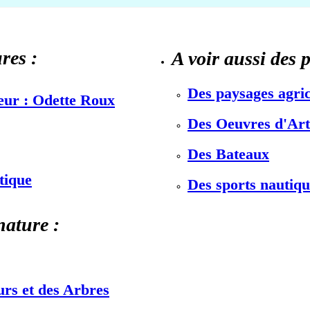
res :
A voir aussi des 
Des paysages agric
teur : Odette Roux
Des Oeuvres d'Art 
Des Bateaux
stique
Des sports nautiqu
nature :
urs et des Arbres