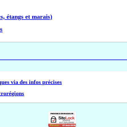
s, étangs et marais)
s
ques via des infos précises
crorégions