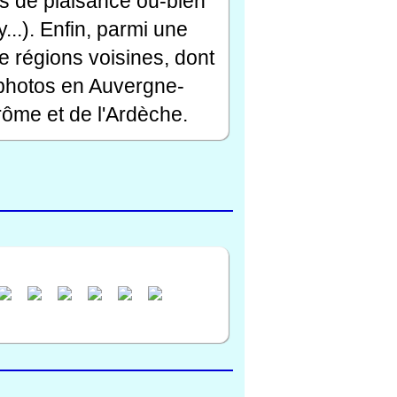
rts de plaisance ou-bien
...). Enfin, parmi une
e régions voisines, dont
 photos en Auvergne-
ôme et de l'Ardèche.