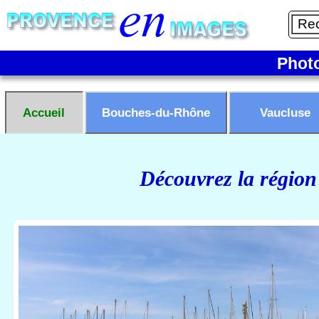
Phot
Accueil
Bouches-du-Rhône
Vaucluse
Découvrez la région