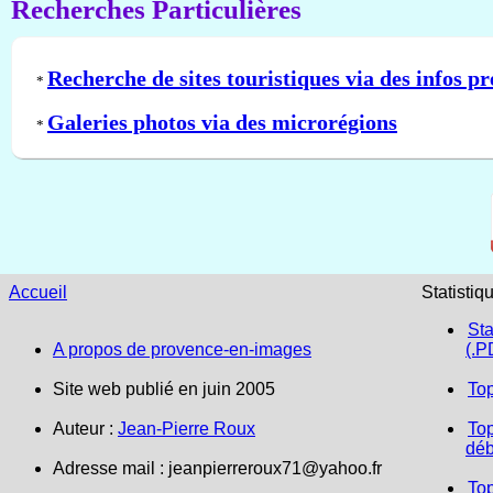
Recherches Particulières
Recherche de sites touristiques via des infos pr
*
Galeries photos via des microrégions
*
Accueil
Statistiq
Sta
A propos de provence-en-images
(.P
Site web publié en juin 2005
To
Auteur :
Jean-Pierre Roux
Top
déb
Adresse mail :
jeanpierreroux71@yahoo.fr
To