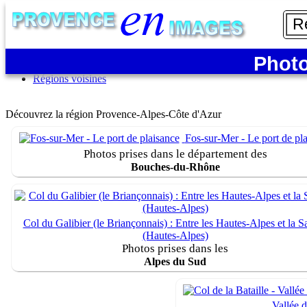
Accueil
Bouches-du-Rhône
Vaucluse
Alpes du Sud
Photo
Côte d'Azur
Régions voisines
Découvrez la région Provence-Alpes-Côte d'Azur
Fos-sur-Mer - Le port de pl
Photos prises dans le département des
Bouches-du-Rhône
Col du Galibier (le Briançonnais) : Entre les Hautes-Alpes et la S
(Hautes-Alpes)
Photos prises dans les
Alpes du Sud
Vallée 