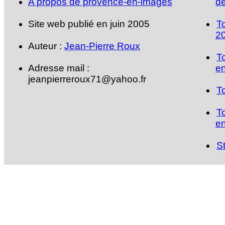
A propos de provence-en-images
de
Site web publié en juin 2005
T
2
Auteur :
Jean-Pierre Roux
T
Adresse mail :
en
jeanpierreroux71@yahoo.fr
T
T
en
S