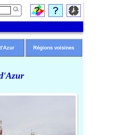
d'Azur
Régions voisines
 d'Azur