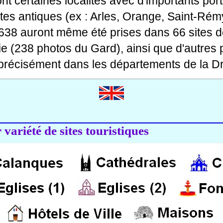
 dont certaines localités avec d'importants po
ites antiques (ex : Arles, Orange, Saint-Rémy
 638 auront même été prises dans 66 sites d
ie (238 photos du Gard), ainsi que d'autres
précisément dans les départements de la Dr
variété de sites touristiques