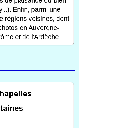
rts de plaisance ou-bien
...). Enfin, parmi une
e régions voisines, dont
 photos en Auvergne-
ôme et de l'Ardèche.