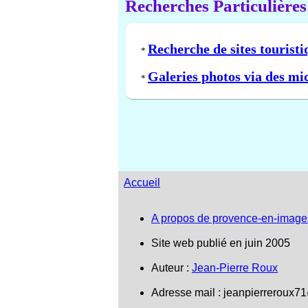
Recherches Particulières
Recherche de sites touristi
*
Galeries photos via des mi
*
Accueil
A propos de provence-en-image
Site web publié en juin 2005
Auteur :
Jean-Pierre Roux
Adresse mail :
jeanpierreroux7