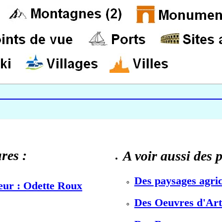
res :
A voir aussi des 
Des paysages agric
teur : Odette Roux
Des Oeuvres d'Art 