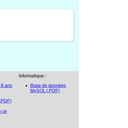
Informatique :
 8 ans
Base de données
MySQL (.PDF)
(.PDF)
n ce