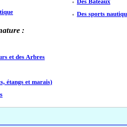
Des Bateaux
stique
Des sports nautiqu
nature :
urs et des Arbres
s, étangs et marais)
s