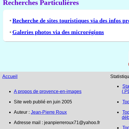
Recherches Particulières
Recherche de sites touristiques via des infos pr
*
Galeries photos via des microrégions
*
Accueil
Statistiq
Sta
A propos de provence-en-images
(.P
Site web publié en juin 2005
To
Auteur :
Jean-Pierre Roux
Top
déb
Adresse mail :
jeanpierreroux71@yahoo.fr
To