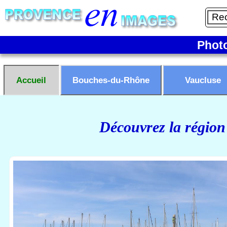
Phot
Accueil
Bouches-du-Rhône
Vaucluse
Découvrez la région