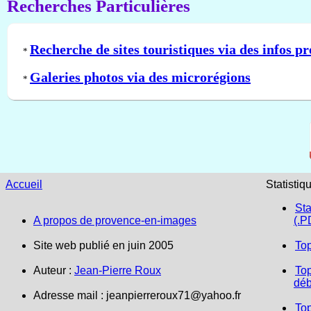
Recherches Particulières
Recherche de sites touristiques via des infos pr
*
Galeries photos via des microrégions
*
Accueil
Statistiq
Sta
A propos de provence-en-images
(.P
Site web publié en juin 2005
To
Auteur :
Jean-Pierre Roux
Top
déb
Adresse mail :
jeanpierreroux71@yahoo.fr
To