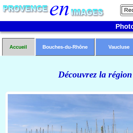
Phot
Accueil
Bouches-du-Rhône
Vaucluse
Découvrez la région