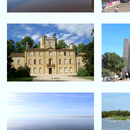
Salon-de-Provence
Château d'Avignon
Saintes
Le château
Notre-Da
Etang de Vaccarès
P
Point de vue sur l'étang
Flamant