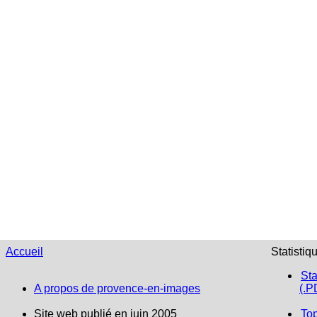
Accueil
Statistiq
Sta
A propos de provence-en-images
(.P
Site web publié en juin 2005
To