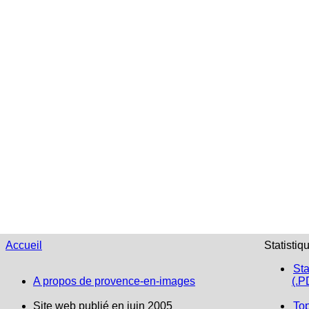
Accueil
Statistiq
Sta
A propos de provence-en-images
(.P
Site web publié en juin 2005
To