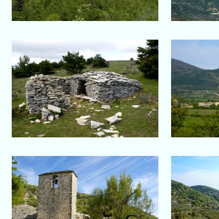
Salon-de-Provence
Crête de la Montagne de
Lure
Le v
Un jas
Vière
Eglise du village
Vallée e