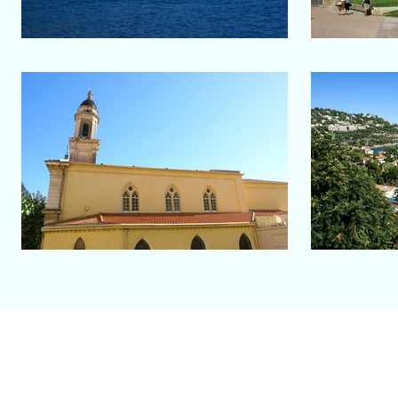
Salon-de-Provence
Menton
Roqueb
Chapelle de la Miséricorde ou
Le littora
des Pénitents Noirs