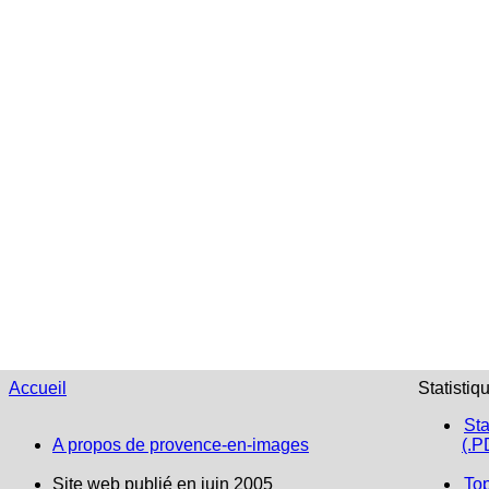
Accueil
Statistiq
Sta
A propos de provence-en-images
(.P
Site web publié en juin 2005
To