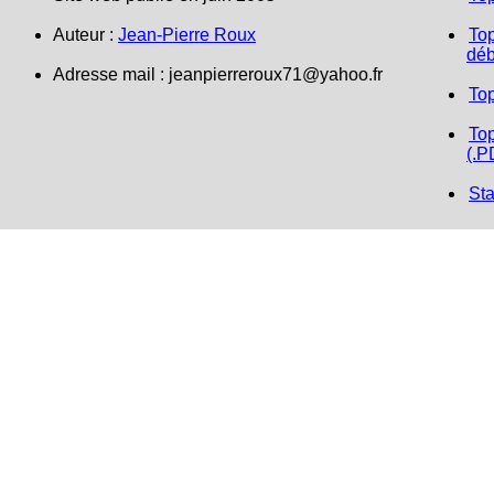
Auteur :
Jean-Pierre Roux
Top
déb
Adresse mail :
jeanpierreroux71@yahoo.fr
To
Top
(.P
Sta