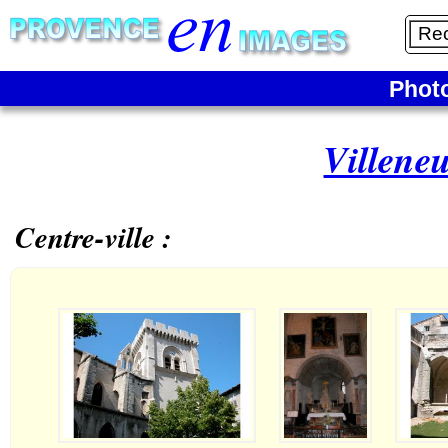
Phot
Villene
Centre-ville :