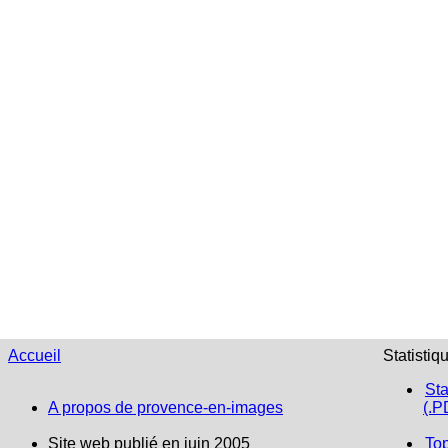
Accueil
Statistiq
Sta
A propos de provence-en-images
(.P
Site web publié en juin 2005
To