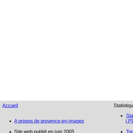
Accueil
Statistiq
Sta
A propos de provence-en-images
(.P
Site web publié en juin 2005
To