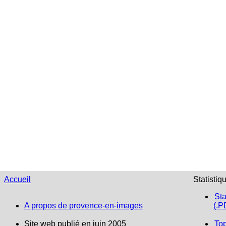
Accueil
Statistiq
Sta
A propos de provence-en-images
(.P
Site web publié en juin 2005
To