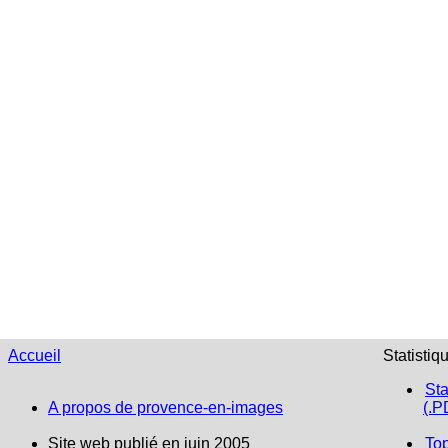
Accueil
Statistiq
Sta
A propos de provence-en-images
(.P
Site web publié en juin 2005
To