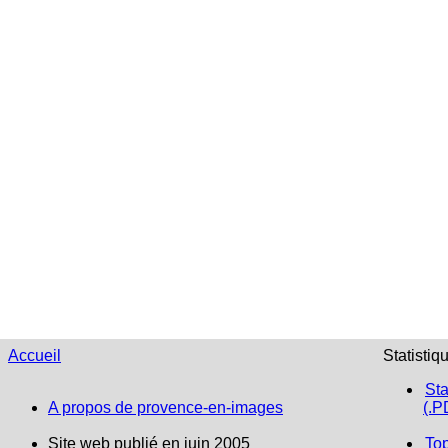
Accueil
Statistiq
Sta
A propos de provence-en-images
(.P
Site web publié en juin 2005
To