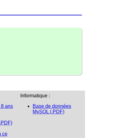
Informatique :
 8 ans
Base de données
MySQL (.PDF)
(.PDF)
n ce