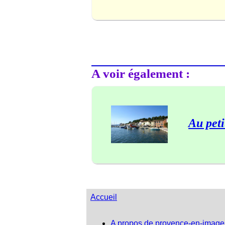
A voir également :
Au peti
Accueil
A propos de provence-en-image