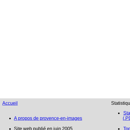
Accueil
Statistiq
Sta
A propos de provence-en-images
(.P
Site web publié en juin 2005
To