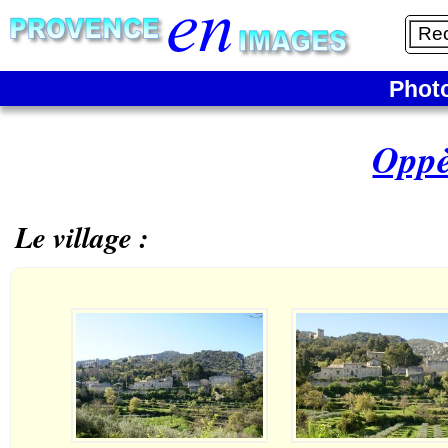
Phot
Oppè
Le village :