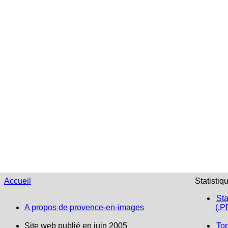
Accueil
Statistiq
Sta
A propos de provence-en-images
(.P
Site web publié en juin 2005
To