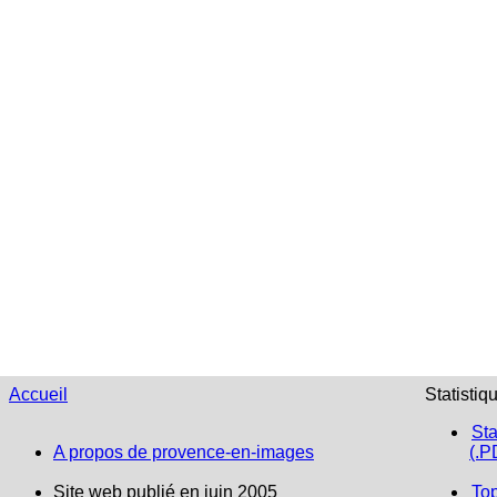
Accueil
Statistiq
Sta
A propos de provence-en-images
(.P
Site web publié en juin 2005
To