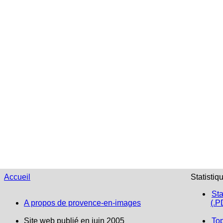
Accueil
Statistiq
Sta
A propos de provence-en-images
(.P
Site web publié en juin 2005
To