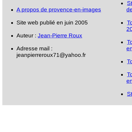
S
A propos de provence-en-images
de
Site web publié en juin 2005
T
2
Auteur :
Jean-Pierre Roux
T
Adresse mail :
en
jeanpierreroux71@yahoo.fr
T
T
en
S