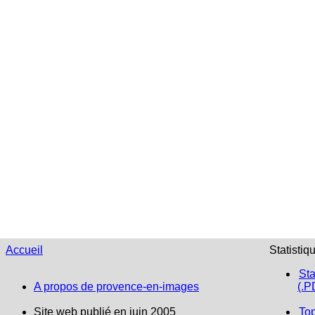
Accueil
Statistiq
Sta
A propos de provence-en-images
(.P
Site web publié en juin 2005
To