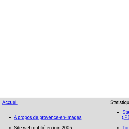
Accueil
Statistiq
Sta
A propos de provence-en-images
(.P
Site web publié en juin 2005
To