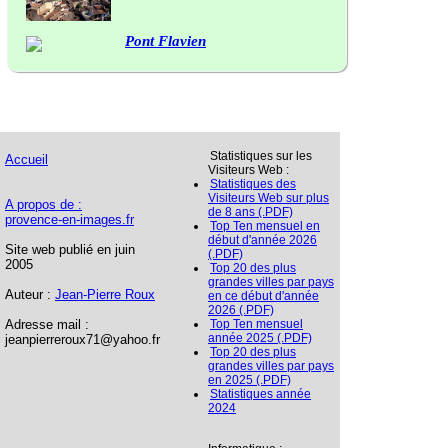
Pont Flavien
Statistiques sur les
Accueil
Visiteurs Web :
Statistiques des
Visiteurs Web sur plus
A propos de :
de 8 ans (.PDF)
provence-en-images.fr
Top Ten mensuel en
début d'année 2026
Site web publié en juin
(.PDF)
2005
Top 20 des plus
grandes villes par pays
Auteur :
Jean-Pierre Roux
en ce début d'année
2026 (.PDF)
Adresse mail :
Top Ten mensuel
année 2025 (.PDF)
jeanpierreroux71@yahoo.fr
Top 20 des plus
grandes villes par pays
en 2025 (.PDF)
Statistiques année
2024