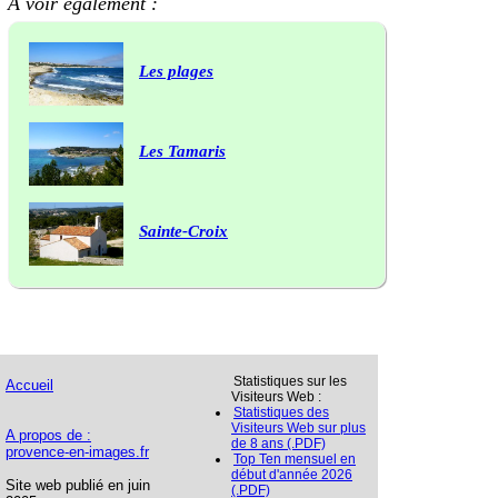
A voir également :
Les plages
Les Tamaris
Sainte-Croix
Statistiques sur les
Accueil
Visiteurs Web :
Statistiques des
Visiteurs Web sur plus
A propos de :
de 8 ans (.PDF)
provence-en-images.fr
Top Ten mensuel en
début d'année 2026
Site web publié en juin
(.PDF)