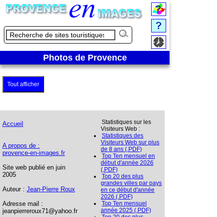
Photos de Provence
Tout afficher
Statistiques sur les
Accueil
Visiteurs Web :
Statistiques des
Visiteurs Web sur plus
A propos de :
de 8 ans (.PDF)
provence-en-images.fr
Top Ten mensuel en
début d'année 2026
Site web publié en juin
(.PDF)
2005
Top 20 des plus
grandes villes par pays
Auteur :
Jean-Pierre Roux
en ce début d'année
2026 (.PDF)
Adresse mail :
Top Ten mensuel
année 2025 (.PDF)
jeanpierreroux71@yahoo.fr