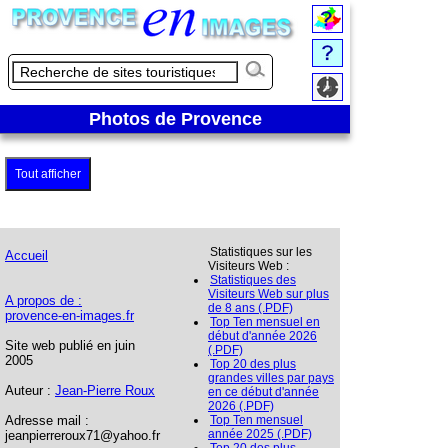
Photos de Provence
Tout afficher
Statistiques sur les
Accueil
Visiteurs Web :
Statistiques des
Visiteurs Web sur plus
A propos de :
de 8 ans (.PDF)
provence-en-images.fr
Top Ten mensuel en
début d'année 2026
Site web publié en juin
(.PDF)
2005
Top 20 des plus
grandes villes par pays
Auteur :
Jean-Pierre Roux
en ce début d'année
2026 (.PDF)
Adresse mail :
Top Ten mensuel
année 2025 (.PDF)
jeanpierreroux71@yahoo.fr