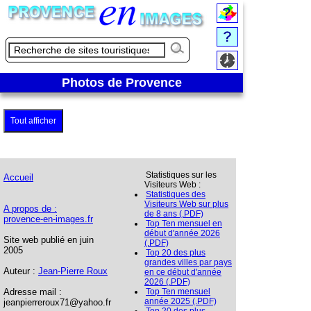
Photos de Provence
Tout afficher
Statistiques sur les
Accueil
Visiteurs Web :
Statistiques des
Visiteurs Web sur plus
A propos de :
de 8 ans (.PDF)
provence-en-images.fr
Top Ten mensuel en
début d'année 2026
Site web publié en juin
(.PDF)
2005
Top 20 des plus
grandes villes par pays
Auteur :
Jean-Pierre Roux
en ce début d'année
2026 (.PDF)
Adresse mail :
Top Ten mensuel
année 2025 (.PDF)
jeanpierreroux71@yahoo.fr