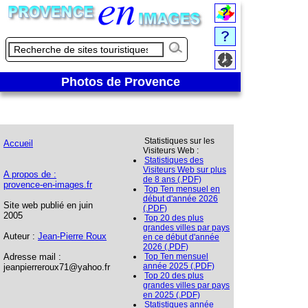
Photos de Provence
Statistiques sur les
Accueil
Visiteurs Web :
Statistiques des
Visiteurs Web sur plus
A propos de :
de 8 ans (.PDF)
provence-en-images.fr
Top Ten mensuel en
début d'année 2026
Site web publié en juin
(.PDF)
2005
Top 20 des plus
grandes villes par pays
Auteur :
Jean-Pierre Roux
en ce début d'année
2026 (.PDF)
Adresse mail :
Top Ten mensuel
année 2025 (.PDF)
jeanpierreroux71@yahoo.fr
Top 20 des plus
grandes villes par pays
en 2025 (.PDF)
Statistiques année