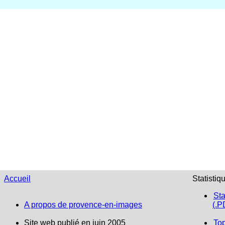
Accueil
Statistiq
Sta
A propos de provence-en-images
(.P
Site web publié en juin 2005
To