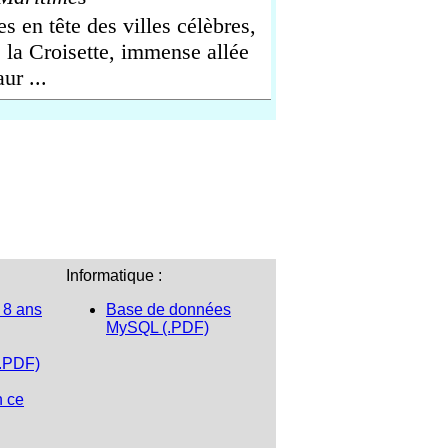
s en tête des villes célèbres,
 la Croisette, immense allée
ur ...
Informatique :
 8 ans
Base de données
MySQL (.PDF)
(.PDF)
n ce