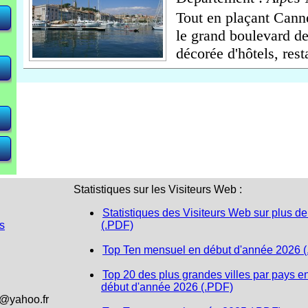
Tout en plaçant Canne
le grand boulevard de
<
<
<
 <
 <
décorée d'hôtels, resta
Statistiques sur les Visiteurs Web :
Statistiques des Visiteurs Web sur plus de
s
(.PDF)
Top Ten mensuel en début d'année 2026 
Top 20 des plus grandes villes par pays e
début d'année 2026 (.PDF)
1@yahoo.fr