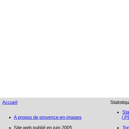
Accueil
Statistiq
Sta
A propos de provence-en-images
(.P
Site web publié en juin 2005
To