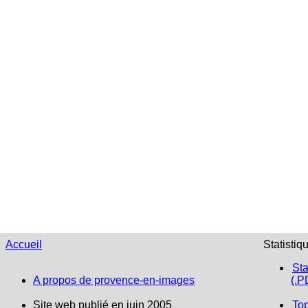
Accueil
Statistiq
Sta
A propos de provence-en-images
(.P
Site web publié en juin 2005
To