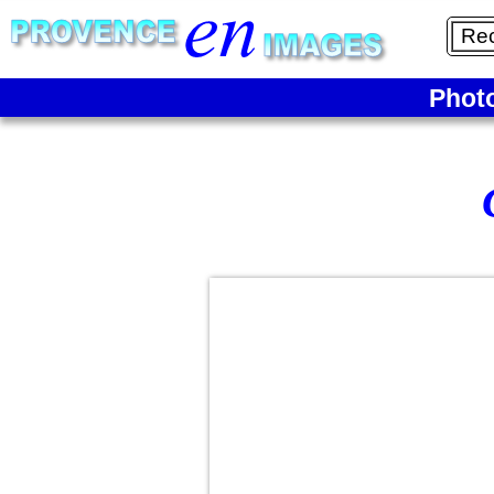
Phot
Quartier
« le
Suquet »
à
l’horizon