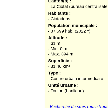
Canton(s) :
- La Ciotat (bureau centralisate
Habitants :
- Ciotadens
Population municipale :
- 37 599 hab. (2022 ^)
Altitude :
- 61 m
- Min. 0 m
- Max. 394 m
Superficie :
- 31,46 km²
Type :
- Centre urbain intermédiaire
Unité urbaine :
- Toulon (banlieue)
Recherche de sites touristique