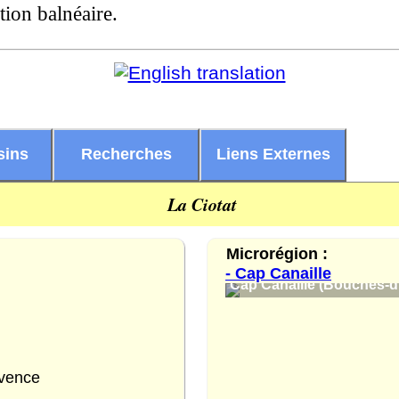
ation balnéaire.
sins
Recherches
Liens Externes
La Ciotat
Microrégion :
- Cap Canaille
Cap Canaille (Bouches-du
ovence