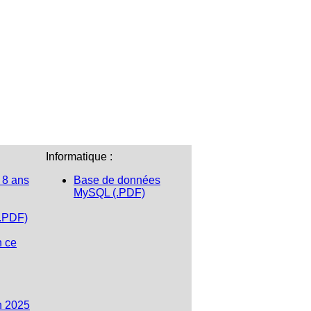
Informatique :
 8 ans
Base de données
MySQL (.PDF)
(.PDF)
n ce
n 2025