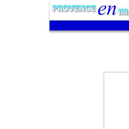
Port de
plaisance
de la
station
balnéaire