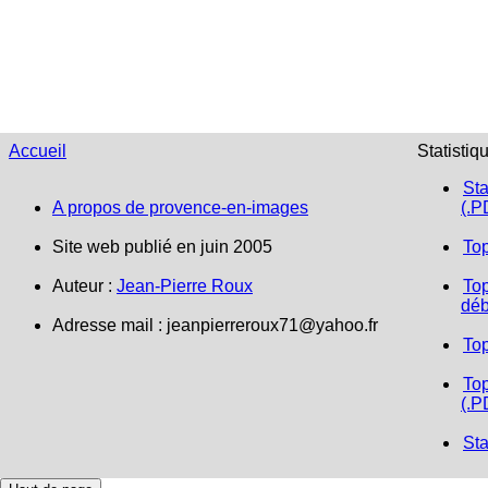
Accueil
Statistiq
Sta
A propos de provence-en-images
(.P
Site web publié en juin 2005
To
Auteur :
Jean-Pierre Roux
Top
déb
Adresse mail :
jeanpierreroux71@yahoo.fr
To
Top
(.P
Sta