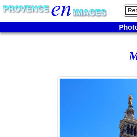
Phot
M