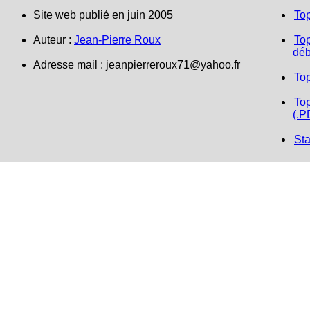
Site web publié en juin 2005
To
Auteur :
Jean-Pierre Roux
Top
déb
Adresse mail :
jeanpierreroux71@yahoo.fr
To
Top
(.P
Sta