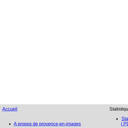
Accueil
Statistiq
Sta
A propos de provence-en-images
(.P