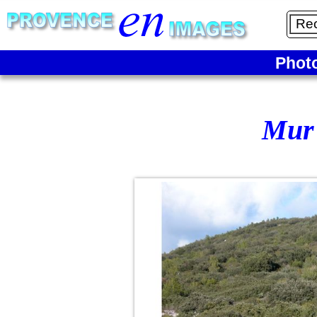
Phot
Mur 