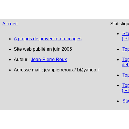
Accueil
Statistiq
Sta
A propos de provence-en-images
(.P
Site web publié en juin 2005
To
Auteur :
Jean-Pierre Roux
Top
déb
Adresse mail :
jeanpierreroux71@yahoo.fr
To
Top
(.P
Sta