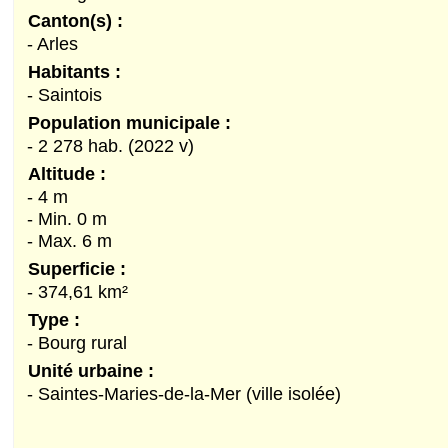
Canton(s) :
- Arles
Habitants :
- Saintois
Population municipale :
- 2 278 hab. (2022 v)
Altitude :
- 4 m
- Min. 0 m
- Max. 6 m
Superficie :
- 374,61 km²
Type :
- Bourg rural
Unité urbaine :
- Saintes-Maries-de-la-Mer (ville isolée)