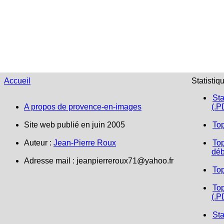
Accueil
Statistiq
Sta
A propos de provence-en-images
(.P
Site web publié en juin 2005
To
Auteur :
Jean-Pierre Roux
Top
déb
Adresse mail :
jeanpierreroux71@yahoo.fr
To
Top
(.P
Sta