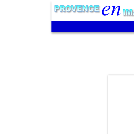
Hôtel
de
ville