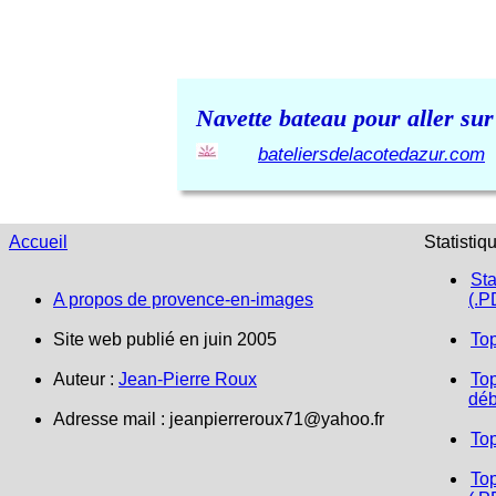
Navette bateau pour aller sur
bateliersdelacotedazur.com
Accueil
Statistiq
Sta
A propos de provence-en-images
(.P
Site web publié en juin 2005
To
Auteur :
Jean-Pierre Roux
Top
déb
Adresse mail :
jeanpierreroux71@yahoo.fr
To
Top