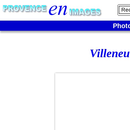
Phot
Villeneu
Vue sur
Avignon