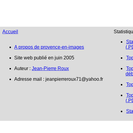
Accueil
Statistiq
Sta
A propos de provence-en-images
(.P
Site web publié en juin 2005
To
Auteur :
Jean-Pierre Roux
Top
déb
Adresse mail :
jeanpierreroux71@yahoo.fr
To
Top
(.P
Sta