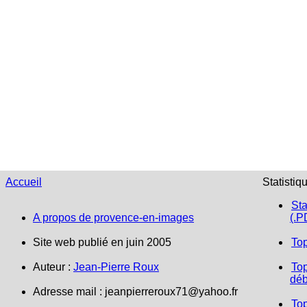
Accueil
Statistiq
Sta
A propos de provence-en-images
(.P
Site web publié en juin 2005
To
Auteur :
Jean-Pierre Roux
Top
déb
Adresse mail :
jeanpierreroux71@yahoo.fr
To