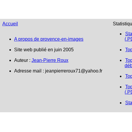
Accueil
Statistiq
Sta
A propos de provence-en-images
(.P
Site web publié en juin 2005
To
Auteur :
Jean-Pierre Roux
Top
déb
Adresse mail :
jeanpierreroux71@yahoo.fr
To
Top
(.P
Sta