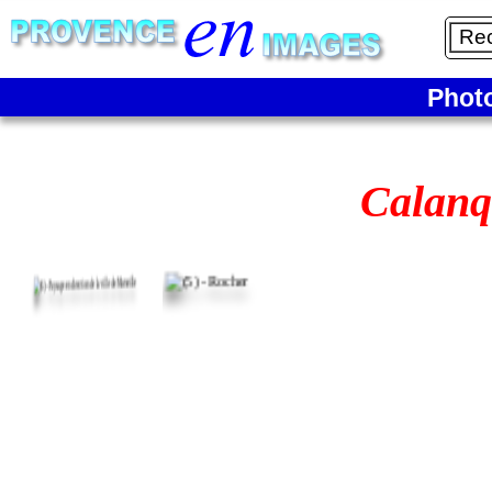
Phot
Calanq