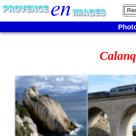
Phot
Calanq