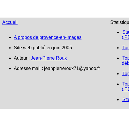
Accueil
Statistiq
Sta
A propos de provence-en-images
(.P
Site web publié en juin 2005
To
Auteur :
Jean-Pierre Roux
Top
déb
Adresse mail :
jeanpierreroux71@yahoo.fr
To
Top
(.P
Sta