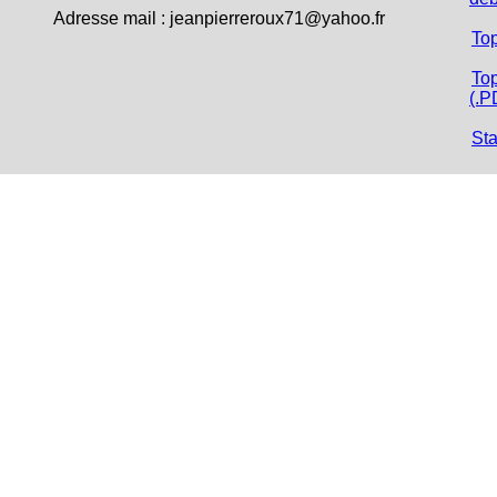
Adresse mail :
jeanpierreroux71@yahoo.fr
To
Top
(.P
Sta