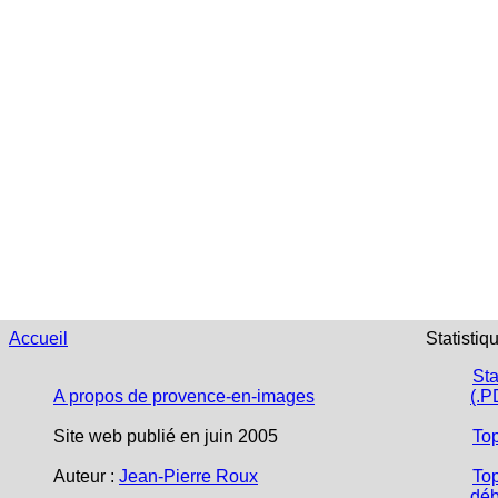
Accueil
Statistiq
Sta
A propos de provence-en-images
(.P
Site web publié en juin 2005
To
Auteur :
Jean-Pierre Roux
Top
déb